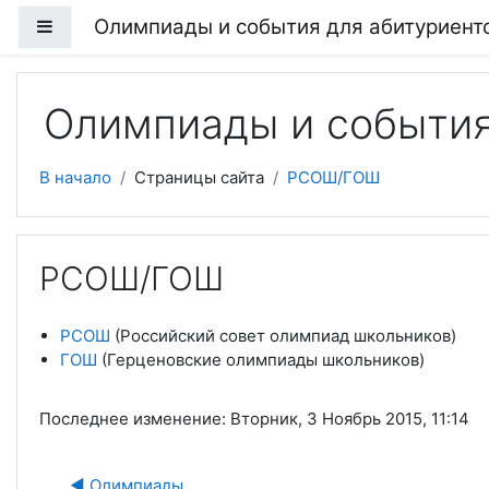
Перейти к основному содержанию
Олимпиады и события для абитуриенто
Боковая панель
Олимпиады и события 
В начало
Страницы сайта
РСОШ/ГОШ
РСОШ/ГОШ
РСОШ
(Российский совет олимпиад школьников)
ГОШ
(Герценовские олимпиады школьников)
Последнее изменение: Вторник, 3 Ноябрь 2015, 11:14
Пе
◀︎ Олимпиады