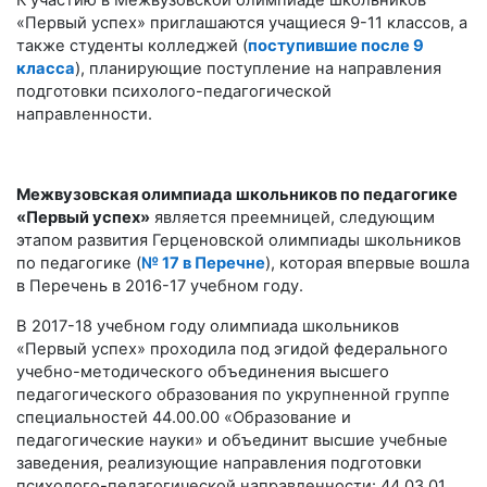
К участию в Межвузовской олимпиаде школьников
«Первый успех» приглашаются учащиеся 9-11 классов, а
также студенты колледжей (
поступившие после 9
класса
), планирующие поступление на направления
подготовки психолого-педагогической
направленности.
Межвузовская олимпиада школьников по педагогике
«Первый успех»
является преемницей, следующим
этапом развития Герценовской олимпиады школьников
по педагогике (
№ 17 в Перечне
), которая впервые вошла
в Перечень в 2016-17 учебном году.
В 2017-18 учебном году олимпиада школьников
«Первый успех» проходила под эгидой федерального
учебно-методического объединения высшего
педагогического образования по укрупненной группе
специальностей 44.00.00 «Образование и
педагогические науки» и объединит высшие учебные
заведения, реализующие направления подготовки
психолого-педагогической направленности: 44.03.01