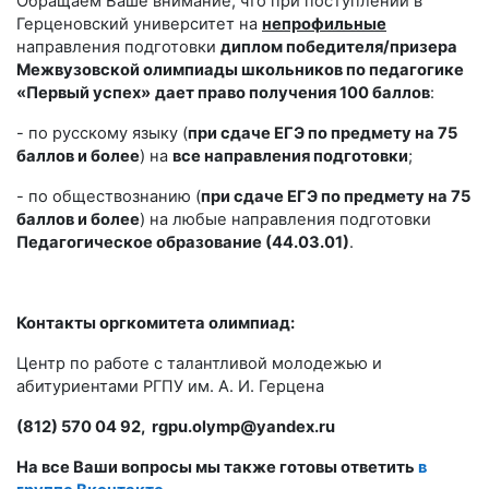
Обращаем Ваше внимание, что при поступлении в
Герценовский университет на
непрофильные
направления подготовки
диплом победителя/призера
Межвузовской олимпиады школьников по педагогике
«Первый успех»
дает право получения 100 баллов
:
- по русскому языку (
при сдаче ЕГЭ по предмету на 75
баллов и более
) на
все направления подготовки
;
- по обществознанию (
при сдаче ЕГЭ по предмету на 75
баллов и более
) на любые направления подготовки
Педагогическое образование (44.03.01)
.
Контакты оргкомитета олимпиад:
Центр по работе с талантливой молодежью и
абитуриентами РГПУ им. А. И. Герцена
(812) 570 04 92, rgpu.olymp@yandex.ru
На все Ваши вопросы мы также готовы ответить
в